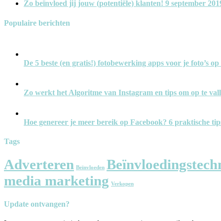
Zo beïnvloed jij jouw (potentiële) klanten!
9 september 201
Populaire berichten
De 5 beste (en gratis!) fotobewerking apps voor je foto’s 
Zo werkt het Algoritme van Instagram en tips om op te val
Hoe genereer je meer bereik op Facebook? 6 praktische tip
Tags
Adverteren
Beïnvloedingstech
Beïnvloeden
media marketing
Verkopen
Update ontvangen?