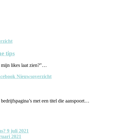
rzicht
e tips
mijn likes laat zien?"…
cebook Nieuwsoverzicht
bedrijfspagina’s met een titel die aanspoort…
ms?
9 juli 2021
ruari 2021