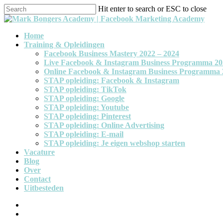
Hit enter to search or ESC to close
Home
Training & Opleidingen
Facebook Business Mastery 2022 – 2024
Live Facebook & Instagram Business Programma 20
Online Facebook & Instagram Business Programma 
STAP opleiding: Facebook & Instagram
STAP opleiding: TikTok
STAP opleiding: Google
STAP opleiding: Youtube
STAP opleiding: Pinterest
STAP opleiding: Online Advertising
STAP opleiding: E-mail
STAP opleiding: Je eigen webshop starten
Vacature
Blog
Over
Contact
Uitbesteden